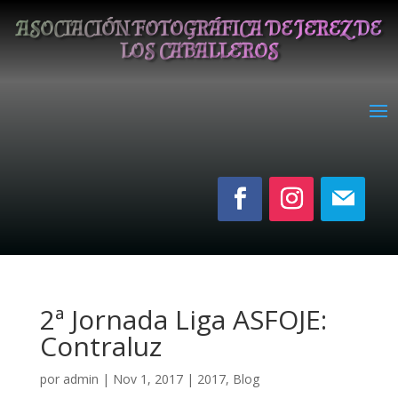
ASOCIACIÓN FOTOGRÁFICA DE JEREZ DE
LOS CABALLEROS
2ª Jornada Liga ASFOJE:
Contraluz
por
admin
|
Nov 1, 2017
|
2017
,
Blog