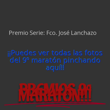
Title
Premio Serie: Fco. José Lanchazo
¡¡Puedes ver todas las fotos
del 9º maratón pinchando
aquí!!
PREMIOS 9º
MARATÓN!!!