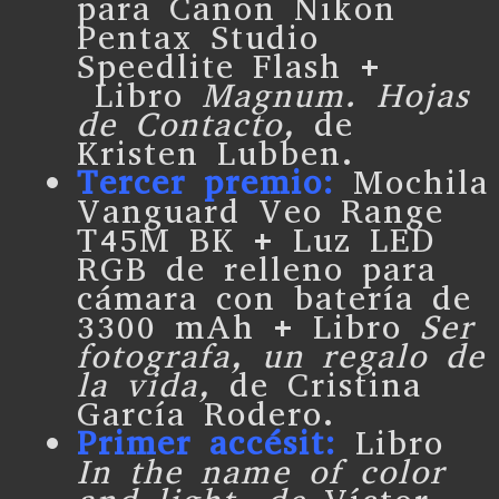
para Canon Nikon
Pentax Studio
Speedlite Flash +
Libro
Magnum. Hojas
de Contacto,
de
Kristen Lubben.
Tercer premio:
Mochila
Vanguard Veo Range
T45M BK + Luz LED
RGB de relleno para
cámara con batería de
3300 mAh + Libro
Ser
fotografa, un regalo de
la vida,
de Cristina
García Rodero.
Primer accésit:
Libro
In the name of color