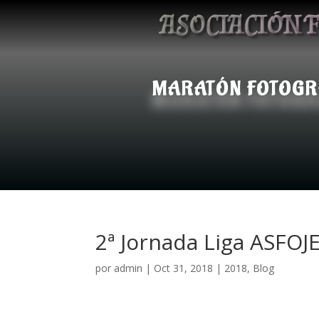
ASOCIACIÓN F
MARATÓN FOTOGR
2ª Jornada Liga ASFOJE
por
admin
|
Oct 31, 2018
|
2018
,
Blog