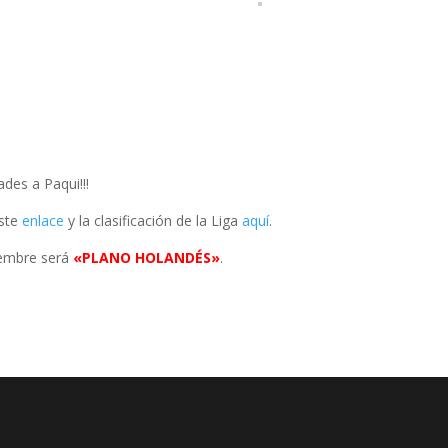
ades a Paqui!!!
este
enlace
y la clasificación de la Liga
aquí
.
viembre será
«PLANO HOLANDÉS»
.