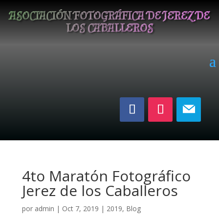
ASOCIACIÓN FOTOGRÁFICA DE JEREZ DE
LOS CABALLEROS
4to Maratón Fotográfico
Jerez de los Caballeros
por
admin
|
Oct 7, 2019
|
2019
,
Blog