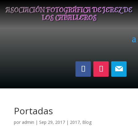
ASOCIACIÓN FOTOGRÁFICA DE JEREZ DE
LOS CABALLEROS
Portadas
por
admin
|
Sep 29, 2017
|
2017
,
Blog