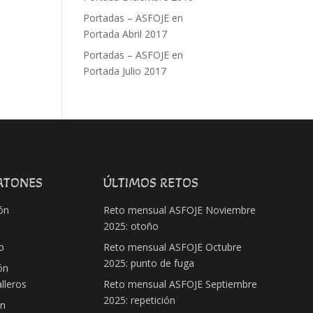
Portadas – ASFOJE
en
Portada Abril 2017
Portadas – ASFOJE
en
Portada Julio 2017
ATONES
ÚLTIMOS RETOS
ón
Reto mensual ASFOJE Noviembre
2025: otoño
o
Reto mensual ASFOJE Octubre
2025: punto de fuga
ón
lleros
Reto mensual ASFOJE Septiembre
2025: repetición
ón