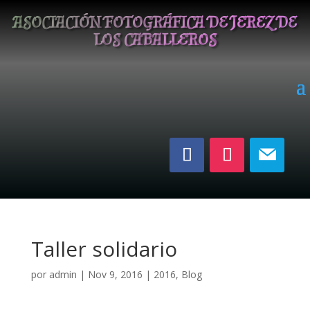
ASOCIACIÓN FOTOGRÁFICA DE JEREZ DE
LOS CABALLEROS
Taller solidario
por
admin
|
Nov 9, 2016
|
2016
,
Blog